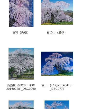
春宵（滝桜）
春の日（瀧桜）
淡墨桜_福井市一乗谷
花王_さくら20140419-
20160228-_DSC0060
_DSC9778