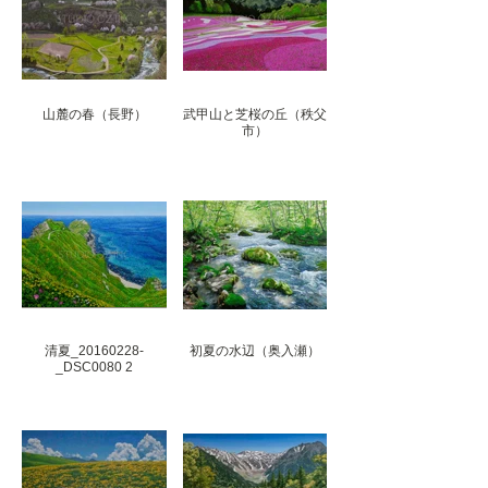
山麓の春（長野）
武甲山と芝桜の丘（秩父
市）
清夏_20160228-
初夏の水辺（奥入瀬）
_DSC0080 2