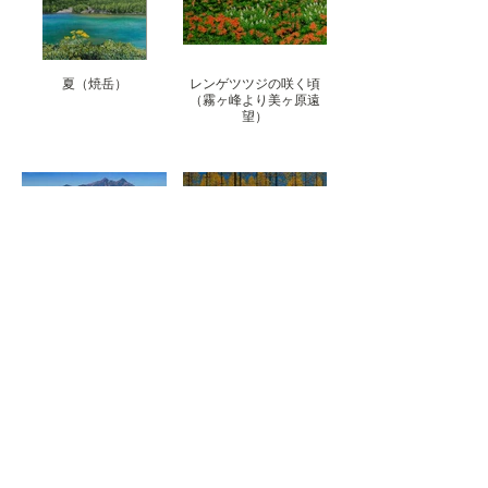
夏（焼岳）
レンゲツツジの咲く頃
（霧ヶ峰より美ヶ原遠
望）
そばの花咲く頃（大町市
唐松黄葉
中山高原）