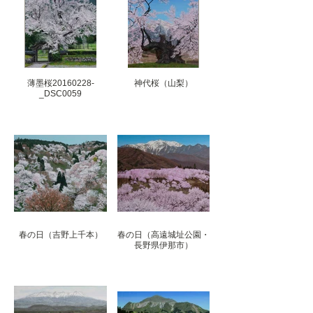
薄墨桜20160228-
神代桜（山梨）
_DSC0059
春の日（吉野上千本）
春の日（高遠城址公園・
長野県伊那市）