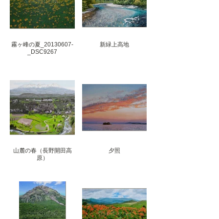
霧ヶ峰の夏_20130607-
新緑上高地
_DSC9267
山麓の春（長野開田高
夕照
原）