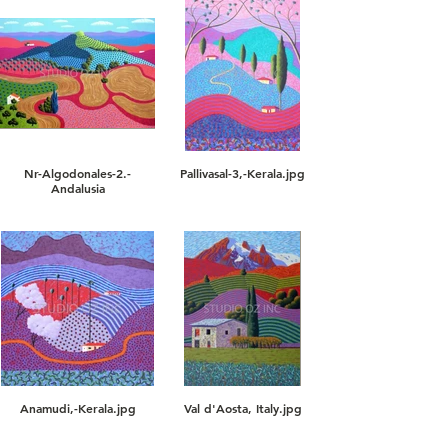
Nr-Algodonales-2.-
Pallivasal-3,-Kerala.jpg
Andalusia
Anamudi,-Kerala.jpg
Val d'Aosta, Italy.jpg