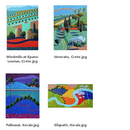
Windmills-at-Epano-
Venerato, Crete.jpg
Loumas,-Crete.jpg
Pallivasal, Kerala.jpg
Ellapatti,-Kerala.jpg